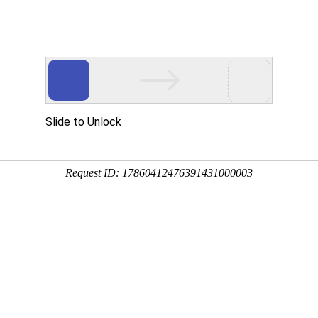
股票代码
首页
走进花千墅
花千墅服务
花千墅
839277